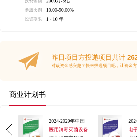
2000万-5亿
投资金额：
10.00-50.00%
参股比例：
1 - 10 年
投资期限：
昨日项目方投递项目共计
26
对该资金感兴趣？快来投递项目吧，让资金方
商业计划书
29年中国
2024-2029年中国
20
柜
行业发
医用消毒灭菌设备
电