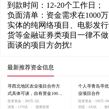
到款时间：12-20个工作日；
负面清单：资金需求在1000
实体的纯网络项目、电影发行
货等金融证券类项目一律不做
面谈的项目方勿扰!
最新推荐资金信息
寻西北地区农业项目合作方
个人寻青岛寻优
式具体可谈，自有资金100万
业项目合作
起
投资资金：300万-3亿
投资资金：100万-30
浏览：1370次
债券投资
浏览：430次
股